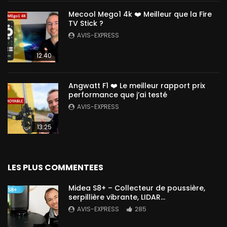
Mecool Mego1 4k ❤️ Meilleur que la Fire
TV Stick ?
AVIS-EXPRESS
12:40
Angwatt F1 ❤️ Le meilleur rapport prix
performance que j’ai testé
AVIS-EXPRESS
13:25
LES PLUS COMMENTEES
Midea S8+ – Collecteur de poussière,
serpillière vibrante, LIDAR…
AVIS-EXPRESS
285