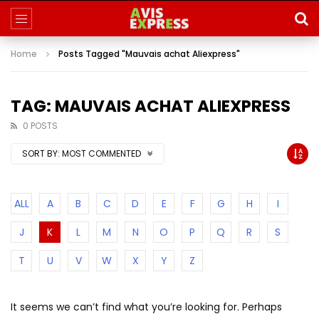
Home
Posts Tagged "Mauvais achat Aliexpress"
TAG: MAUVAIS ACHAT ALIEXPRESS
0 POSTS
SORT BY:
MOST COMMENTED
ALL
A
B
C
D
E
F
G
H
I
J
K
L
M
N
O
P
Q
R
S
T
U
V
W
X
Y
Z
It seems we can’t find what you’re looking for. Perhaps