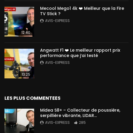
Mecool Mego1 4k ❤️ Meilleur que la Fire
TV Stick ?
AVIS-EXPRESS
12:40
Angwatt F1 ❤️ Le meilleur rapport prix
performance que j’ai testé
AVIS-EXPRESS
13:25
LES PLUS COMMENTEES
Midea S8+ – Collecteur de poussière,
serpillière vibrante, LIDAR…
AVIS-EXPRESS
285