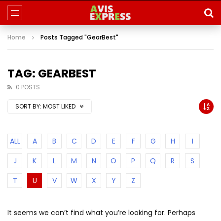
Home
Posts Tagged "GearBest"
TAG: GEARBEST
0 POSTS
SORT BY:
MOST LIKED
ALL
A
B
C
D
E
F
G
H
I
J
K
L
M
N
O
P
Q
R
S
T
U
V
W
X
Y
Z
It seems we can’t find what you’re looking for. Perhaps