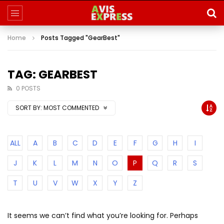
Home
Posts Tagged "GearBest"
TAG: GEARBEST
0 POSTS
SORT BY:
MOST COMMENTED
ALL
A
B
C
D
E
F
G
H
I
J
K
L
M
N
O
P
Q
R
S
T
U
V
W
X
Y
Z
It seems we can’t find what you’re looking for. Perhaps