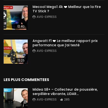
Mecool Mego1 4k ❤️ Meilleur que la Fire
TV Stick ?
AVIS-EXPRESS
12:40
Angwatt F1 ❤️ Le meilleur rapport prix
performance que j’ai testé
AVIS-EXPRESS
13:25
LES PLUS COMMENTEES
Midea S8+ – Collecteur de poussière,
serpillière vibrante, LIDAR…
AVIS-EXPRESS
285