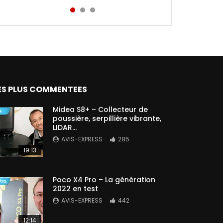
Aird...
ES PLUS COMMENTEES
Midea S8+ – Collecteur de
poussière, serpillière vibrante,
LIDAR…
AVIS-EXPRESS
285
19:13
Poco X4 Pro – La génération
2022 en test
AVIS-EXPRESS
442
12:14