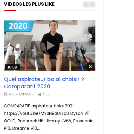
VIDEOS LES PLUS LIKE
Watch Later
Watch Later
Watch Later
16:09
26:14
11:50
Quel aspirateur balai choisir ?
Test Fr du F-Wheel DYU D1, la
Redmi Airdots : Test du nouveau
Comparatif 2020
draisienne électrique ultra sympa
meilleur rapport qualité prix des
(pour adultes)
écouteurs sans fil
AVIS-EXPRESS
5.5K
3.8K
AVIS-EXPRESS
3.2K
COMPARATIF aspirateur balai 2021 :
La draisienne électrique DYU D1 en mode
Xiaomi frappe fort avec les Redmi Airdots
https://youtu.be/MSSN9aUrZqU Dyson V11
ultra portable testée par Avis-Express. ❤️
en sacrifiant au passage le coté tactile.
GOLD, Roborock H6, Jimmy JV65, Proscenic
Abonnez-vous, c’est gratuit | http://bit.ly...
Voir le meilleur prix : http://bit.ly/Redmi-
P10, Dreame V10,...