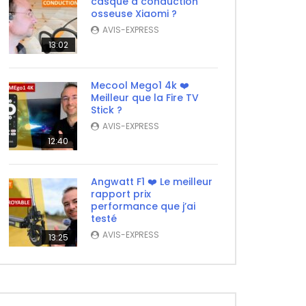
casque à conduction
osseuse Xiaomi ?
AVIS-EXPRESS
13:02
Mecool Mego1 4k ❤️
Meilleur que la Fire TV
Stick ?
AVIS-EXPRESS
12:40
Angwatt F1 ❤️ Le meilleur
rapport prix
performance que j’ai
testé
AVIS-EXPRESS
13:25