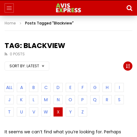
Home
Posts Tagged "Blackview"
TAG: BLACKVIEW
0 POSTS
SORT BY:
LATEST
ALL
A
B
C
D
E
F
G
H
I
J
K
L
M
N
O
P
Q
R
S
T
U
V
W
X
Y
Z
It seems we can’t find what you’re looking for. Perhaps