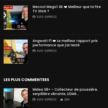
Mecool Mego1 4k ❤️ Meilleur que la Fire
TV Stick ?
AVIS-EXPRESS
12:40
Angwatt F1 ❤️ Le meilleur rapport prix
performance que j’ai testé
AVIS-EXPRESS
13:25
LES PLUS COMMENTEES
Midea S8+ – Collecteur de poussière,
serpillière vibrante, LIDAR…
AVIS-EXPRESS
285