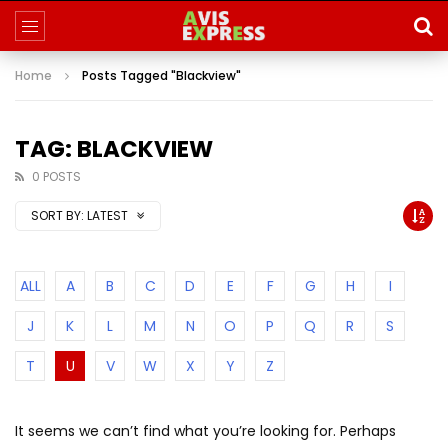
Home
Posts Tagged "Blackview"
TAG: BLACKVIEW
0 POSTS
SORT BY:
LATEST
ALL
A
B
C
D
E
F
G
H
I
J
K
L
M
N
O
P
Q
R
S
T
U
V
W
X
Y
Z
It seems we can’t find what you’re looking for. Perhaps