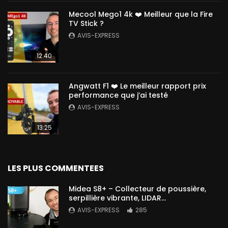
Mecool Mego1 4k ❤️ Meilleur que la Fire
TV Stick ?
AVIS-EXPRESS
12:40
Angwatt F1 ❤️ Le meilleur rapport prix
performance que j’ai testé
AVIS-EXPRESS
13:25
LES PLUS COMMENTEES
Midea S8+ – Collecteur de poussière,
serpillière vibrante, LIDAR…
AVIS-EXPRESS
285