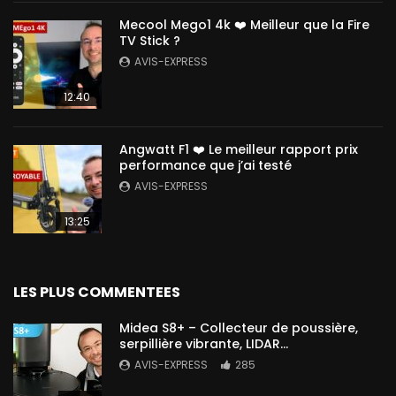
Mecool Mego1 4k ❤️ Meilleur que la Fire
TV Stick ?
AVIS-EXPRESS
12:40
Angwatt F1 ❤️ Le meilleur rapport prix
performance que j’ai testé
AVIS-EXPRESS
13:25
LES PLUS COMMENTEES
Midea S8+ – Collecteur de poussière,
serpillière vibrante, LIDAR…
AVIS-EXPRESS
285