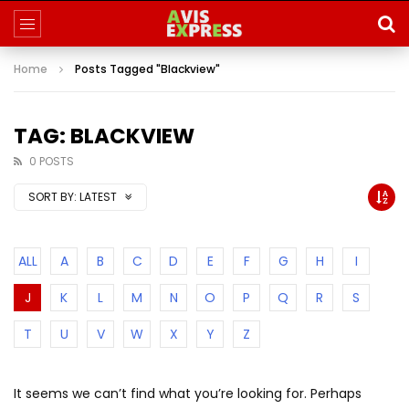
Home
Posts Tagged "Blackview"
TAG: BLACKVIEW
0 POSTS
SORT BY:
LATEST
ALL
A
B
C
D
E
F
G
H
I
J
K
L
M
N
O
P
Q
R
S
T
U
V
W
X
Y
Z
It seems we can’t find what you’re looking for. Perhaps