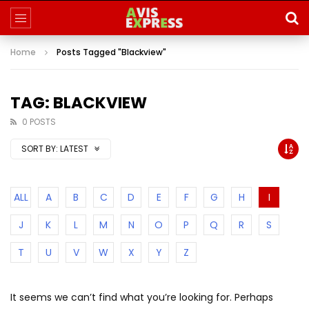
Home
Posts Tagged "Blackview"
TAG: BLACKVIEW
0 POSTS
SORT BY:
LATEST
ALL
A
B
C
D
E
F
G
H
I
J
K
L
M
N
O
P
Q
R
S
T
U
V
W
X
Y
Z
It seems we can’t find what you’re looking for. Perhaps