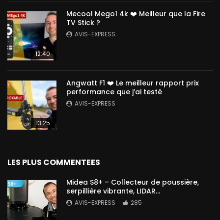
Mecool Mego1 4k ❤️ Meilleur que la Fire
TV Stick ?
AVIS-EXPRESS
12:40
Angwatt F1 ❤️ Le meilleur rapport prix
performance que j’ai testé
AVIS-EXPRESS
13:25
LES PLUS COMMENTEES
Midea S8+ – Collecteur de poussière,
serpillière vibrante, LIDAR…
AVIS-EXPRESS
285