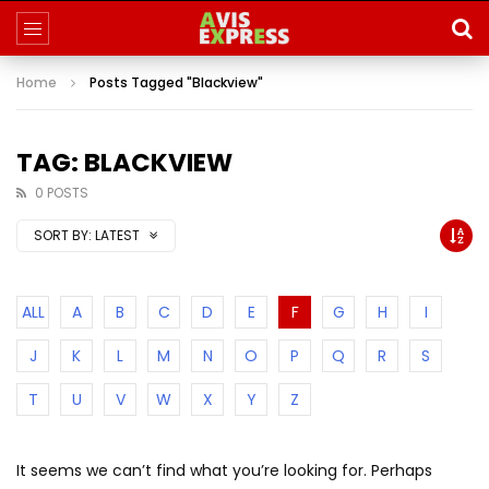
Home
Posts Tagged "Blackview"
TAG: BLACKVIEW
0 POSTS
SORT BY:
LATEST
ALL
A
B
C
D
E
F
G
H
I
J
K
L
M
N
O
P
Q
R
S
T
U
V
W
X
Y
Z
It seems we can’t find what you’re looking for. Perhaps