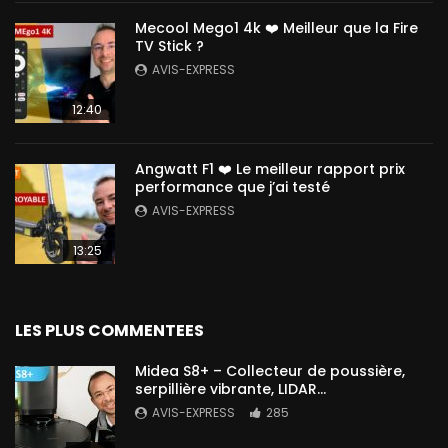
Mecool Mego1 4k ❤️ Meilleur que la Fire
TV Stick ?
AVIS-EXPRESS
12:40
Angwatt F1 ❤️ Le meilleur rapport prix
performance que j’ai testé
AVIS-EXPRESS
13:25
LES PLUS COMMENTEES
Midea S8+ – Collecteur de poussière,
serpillière vibrante, LIDAR…
AVIS-EXPRESS
285