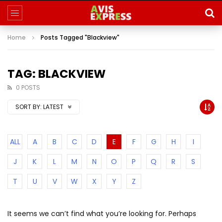
Home
Posts Tagged "Blackview"
TAG: BLACKVIEW
0 POSTS
SORT BY:
LATEST
ALL
A
B
C
D
E
F
G
H
I
J
K
L
M
N
O
P
Q
R
S
T
U
V
W
X
Y
Z
It seems we can’t find what you’re looking for. Perhaps