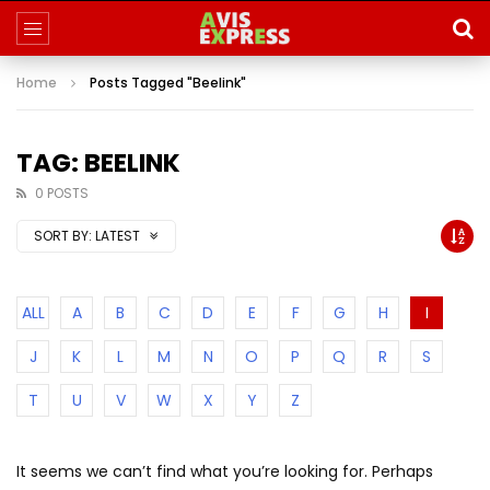
Home
Posts Tagged "Beelink"
TAG: BEELINK
0 POSTS
SORT BY:
LATEST
ALL
A
B
C
D
E
F
G
H
I
J
K
L
M
N
O
P
Q
R
S
T
U
V
W
X
Y
Z
It seems we can’t find what you’re looking for. Perhaps