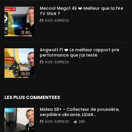
Mecool Mego1 4k ❤️ Meilleur que la Fire
TV Stick ?
AVIS-EXPRESS
12:40
Angwatt F1 ❤️ Le meilleur rapport prix
performance que j’ai testé
AVIS-EXPRESS
13:25
LES PLUS COMMENTEES
Midea S8+ – Collecteur de poussière,
serpillière vibrante, LIDAR…
AVIS-EXPRESS
285