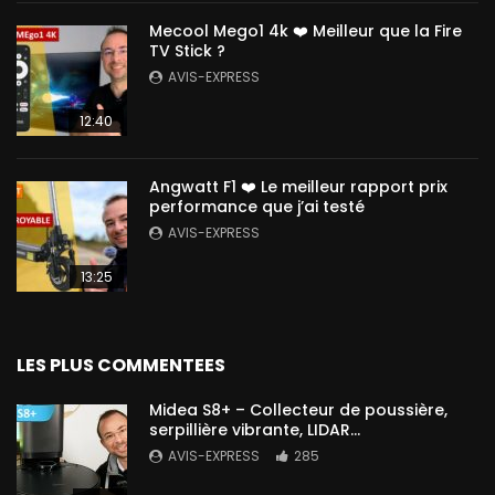
Mecool Mego1 4k ❤️ Meilleur que la Fire
TV Stick ?
AVIS-EXPRESS
12:40
Angwatt F1 ❤️ Le meilleur rapport prix
performance que j’ai testé
AVIS-EXPRESS
13:25
LES PLUS COMMENTEES
Midea S8+ – Collecteur de poussière,
serpillière vibrante, LIDAR…
AVIS-EXPRESS
285