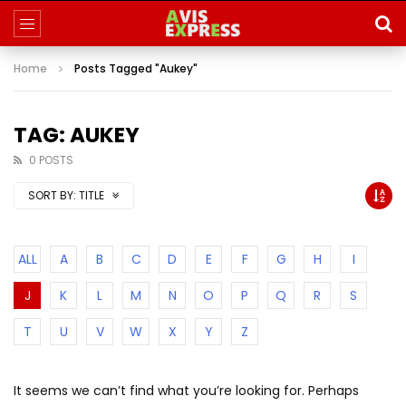
Home
Posts Tagged "Aukey"
TAG: AUKEY
0 POSTS
SORT BY:
TITLE
ALL
A
B
C
D
E
F
G
H
I
J
K
L
M
N
O
P
Q
R
S
T
U
V
W
X
Y
Z
It seems we can’t find what you’re looking for. Perhaps