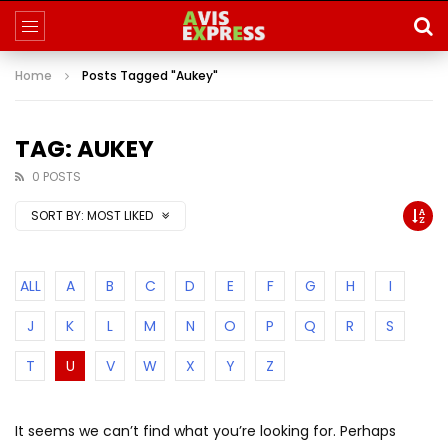
Home
Posts Tagged "Aukey"
TAG: AUKEY
0 POSTS
SORT BY:
MOST LIKED
ALL
A
B
C
D
E
F
G
H
I
J
K
L
M
N
O
P
Q
R
S
T
U
V
W
X
Y
Z
It seems we can’t find what you’re looking for. Perhaps