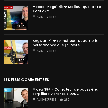
Mecool Mego1 4k ❤️ Meilleur que la Fire
TV Stick ?
AVIS-EXPRESS
12:40
Angwatt F1 ❤️ Le meilleur rapport prix
performance que j’ai testé
AVIS-EXPRESS
13:25
LES PLUS COMMENTEES
Midea S8+ – Collecteur de poussière,
serpillière vibrante, LIDAR…
AVIS-EXPRESS
285