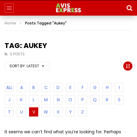
Home
Posts Tagged "Aukey"
TAG: AUKEY
0 POSTS
SORT BY:
LATEST
ALL
A
B
C
D
E
F
G
H
I
J
K
L
M
N
O
P
Q
R
S
T
U
V
W
X
Y
Z
It seems we can’t find what you’re looking for. Perhaps