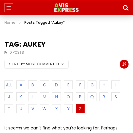
Home
Posts Tagged "Aukey"
TAG: AUKEY
0 POSTS
SORT BY:
MOST COMMENTED
ALL
A
B
C
D
E
F
G
H
I
J
K
L
M
N
O
P
Q
R
S
T
U
V
W
X
Y
Z
It seems we can’t find what you’re looking for. Perhaps