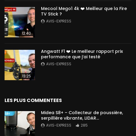
Mecool Mego1 4k ❤️ Meilleur que la Fire
TV Stick ?
AVIS-EXPRESS
12:40
Angwatt F1 ❤️ Le meilleur rapport prix
performance que j’ai testé
AVIS-EXPRESS
13:25
LES PLUS COMMENTEES
Midea S8+ – Collecteur de poussière,
serpillière vibrante, LIDAR…
AVIS-EXPRESS
285