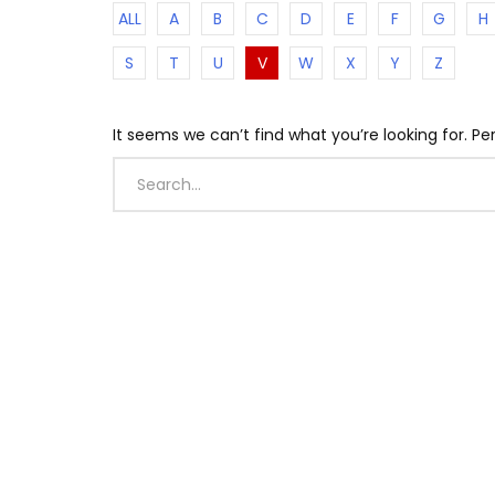
ALL
A
B
C
D
E
F
G
H
S
T
U
V
W
X
Y
Z
It seems we can’t find what you’re looking for. P