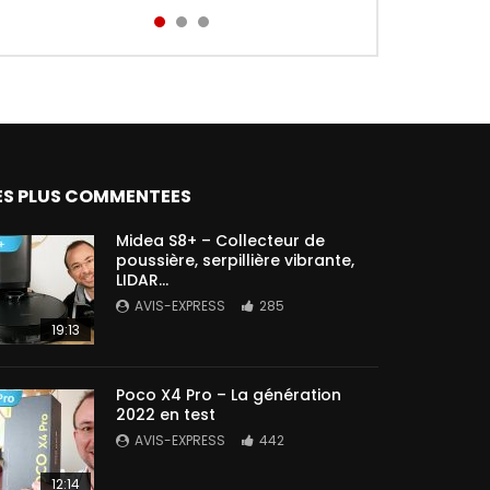
Aird...
ES PLUS COMMENTEES
Midea S8+ – Collecteur de
poussière, serpillière vibrante,
LIDAR…
AVIS-EXPRESS
285
19:13
Poco X4 Pro – La génération
2022 en test
AVIS-EXPRESS
442
12:14