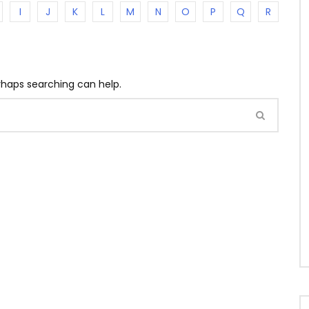
I
J
K
L
M
N
O
P
Q
R
erhaps searching can help.