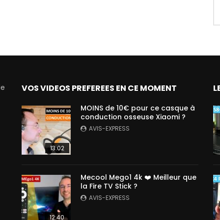
de
VOS VIDEOS PREFEREES EN CE MOMENT
L
MOINS de 10€ pour ce casque à
conduction osseuse Xiaomi ?
AVIS-EXPRESS
13:02
Mecool Mego1 4k ❤️ Meilleur que
la Fire TV Stick ?
AVIS-EXPRESS
12:40