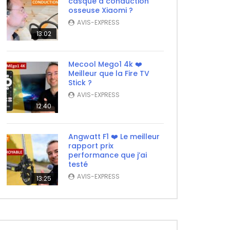
casque à conduction
osseuse Xiaomi ?
AVIS-EXPRESS
13:02
Mecool Mego1 4k ❤️
Meilleur que la Fire TV
Stick ?
AVIS-EXPRESS
12:40
Angwatt F1 ❤️ Le meilleur
rapport prix
performance que j’ai
testé
AVIS-EXPRESS
13:25