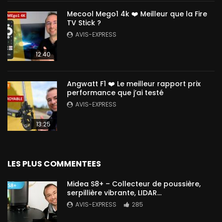
Mecool Mego1 4k ❤️ Meilleur que la Fire
TV Stick ?
AVIS-EXPRESS
12:40
Angwatt F1 ❤️ Le meilleur rapport prix
performance que j’ai testé
AVIS-EXPRESS
13:25
LES PLUS COMMENTEES
Midea S8+ – Collecteur de poussière,
serpillière vibrante, LIDAR…
AVIS-EXPRESS
285