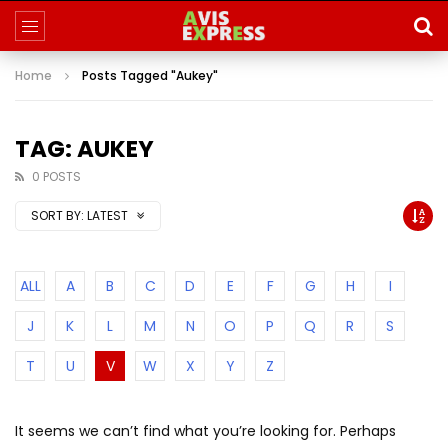
Home
Posts Tagged "Aukey"
TAG: AUKEY
0 POSTS
SORT BY:
LATEST
ALL
A
B
C
D
E
F
G
H
I
J
K
L
M
N
O
P
Q
R
S
T
U
V
W
X
Y
Z
It seems we can’t find what you’re looking for. Perhaps