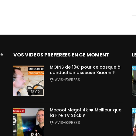
de
VOS VIDEOS PREFEREES EN CE MOMENT
L
MOINS de 10€ pour ce casque à
conduction osseuse Xiaomi ?
AVIS-EXPRESS
13:02
Mecool Mego1 4k ❤️ Meilleur que
la Fire TV Stick ?
AVIS-EXPRESS
12:40