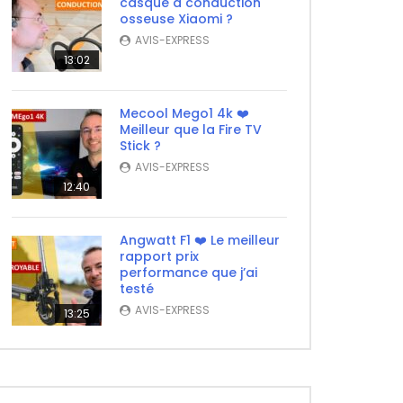
casque à conduction
osseuse Xiaomi ?
AVIS-EXPRESS
13:02
Mecool Mego1 4k ❤️
Meilleur que la Fire TV
Stick ?
AVIS-EXPRESS
12:40
Angwatt F1 ❤️ Le meilleur
rapport prix
performance que j’ai
testé
AVIS-EXPRESS
13:25