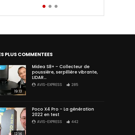
Aird...
ES PLUS COMMENTEES
Midea S8+ – Collecteur de
poussière, serpillière vibrante,
LIDAR…
AVIS-EXPRESS
285
19:13
Poco X4 Pro – La génération
2022 en test
AVIS-EXPRESS
442
12:14