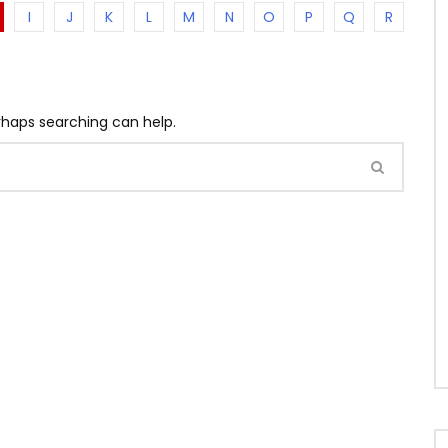
I
J
K
L
M
N
O
P
Q
R
erhaps searching can help.