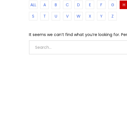
ALL
A
B
C
D
E
F
G
H
S
T
U
V
W
X
Y
Z
It seems we can’t find what you’re looking for. P