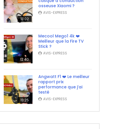
casque à conduction
osseuse Xiaomi ?
AVIS-EXPRESS
13:02
Mecool Mego1 4k ❤️
Meilleur que la Fire TV
Stick ?
AVIS-EXPRESS
12:40
Angwatt F1 ❤️ Le meilleur
rapport prix
performance que j’ai
testé
AVIS-EXPRESS
13:25