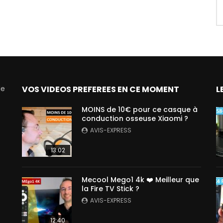
de
VOS VIDEOS PREFEREES EN CE MOMENT
L
MOINS de 10€ pour ce casque à
conduction osseuse Xiaomi ?
AVIS-EXPRESS
13:02
Mecool Mego1 4k ❤️ Meilleur que
la Fire TV Stick ?
AVIS-EXPRESS
12:40