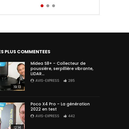
Aird...
ES PLUS COMMENTEES
Midea S8+ – Collecteur de
poussière, serpillière vibrante,
LIDAR…
AVIS-EXPRESS
285
19:13
Poco X4 Pro – La génération
2022 en test
AVIS-EXPRESS
442
12:14