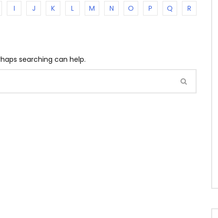
I
J
K
L
M
N
O
P
Q
R
erhaps searching can help.