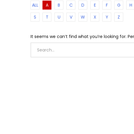
ALL
A
B
C
D
E
F
G
H
S
T
U
V
W
X
Y
Z
It seems we can’t find what you’re looking for. P