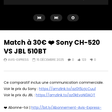
Match à 30€ ❤️ Sony CH-520
VS JBL 510BT
Watch Later
13:02
12:40
AVIS-EXPRESS
15 DÉCEMBRE 2025
0
123
0
MOINS de 10€ pour ce casque à
Mecool Mego1 4k ❤️ Me
conduction osseuse Xiaomi ?
Fire TV Stick ?
AVIS-EXPRESS
23 JANVIER 2026
AVIS-EXPRESS
20 
0
245
0
0
400
0
Ce comparatif inclus une communication commerciale.
Voir le prix du Sony :
https://amzlink.to/az0t5LrjcCuu1
Voir le prix du JBL :
https://amzlink.to/az0kEvoNI3AQT
❤️ Abonne-toi |
http://bit.ly/Abonnement-Avis-Express-