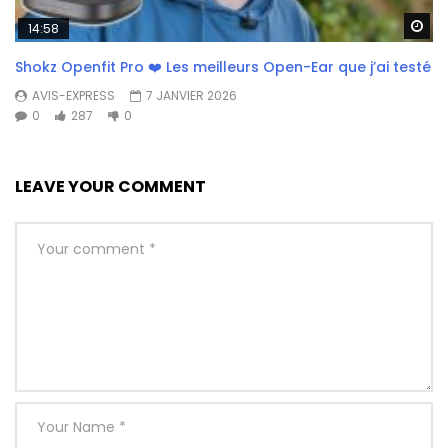
Wa
14:58
Shokz Openfit Pro ❤️ Les meilleurs Open-Ear que j’ai testé
AVIS-EXPRESS
7 JANVIER 2026
0
287
0
LEAVE YOUR COMMENT