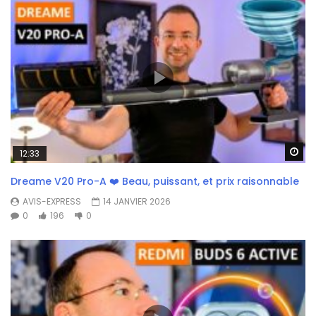
Wa
12:33
Dreame V20 Pro-A ❤️ Beau, puissant, et prix raisonnable
AVIS-EXPRESS
14 JANVIER 2026
0
196
0