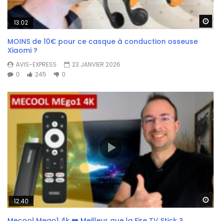
Wa
13:02
MOINS de 10€ pour ce casque à conduction osseuse
Xiaomi ?
AVIS-EXPRESS
23 JANVIER 2026
0
245
0
Wa
12:40
Mecool Mego1 4k ❤️ Meilleur que la Fire TV Stick ?