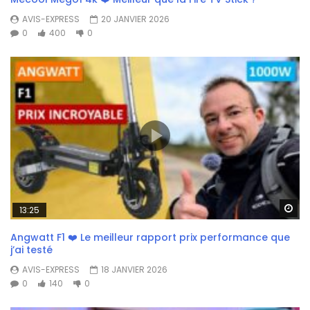
AVIS-EXPRESS
20 JANVIER 2026
0
400
0
Wa
13:25
Angwatt F1 ❤️ Le meilleur rapport prix performance que
j’ai testé
AVIS-EXPRESS
18 JANVIER 2026
0
140
0