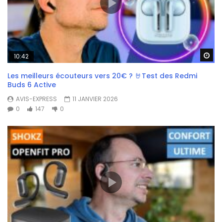
Wa
10:42
Les meilleurs écouteurs vers 20€ ? 🤘Test des Redmi
Buds 6 Active
AVIS-EXPRESS
11 JANVIER 2026
0
147
0