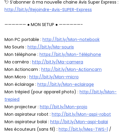
💘 S’abonner à ma nouvelle chaine Avis Super Express :
http://bit.ly/Rejoindre-Avis-SUPER-Express
—————— ● MON SETUP ● ——————-
Mon PC portable :
http://bit.ly/Mon-notebook
Ma Souris :
http://bit.ly/Ma-souris
Mon téléphone :
https://bit.ly/Mon-Téléphone
Ma caméra :
http://bit.ly/Ma-camera
Mon Actioncam :
http://bit.ly/Mon-Actioncam
Mon Micro :
http://bit.ly/Mon-micro
Mon éclairage :
http://bit.ly/Mon-eclairage
Mon trépied (pour appareil photo) :
http://bit.ly/Mon-
trepied
Mon projecteur :
http://bit.ly/Mon-projo
Mon aspirateur robot :
http://bit.ly/Mon-aspi-robot
Mon aspirateur balai :
http://bit.ly/Mon-aspi-balai
Mes écouteurs (sans fil) :
http://bit.ly/Mes-TWS-1
/