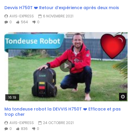
Devvis H750T ❤️ Retour d’expérience après deux mois
AVIS-EXPRESS
6 NOVEMBRE 2021
0
564
0
Wa
16:19
Ma tondeuse robot la DEVVIS H750T ❤️ Efficace et pas
trop cher
AVIS-EXPRESS
24 OCTOBRE 2021
0
836
0