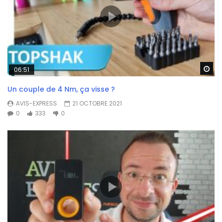
Wa
06:51
Un couple de 4 Nm, ça visse ?
AVIS-EXPRESS
21 OCTOBRE 2021
0
333
0