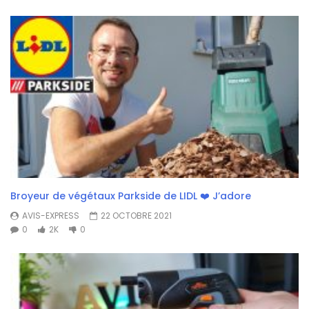
Broyeur de végétaux Parkside de LIDL ❤️ J’adore
AVIS-EXPRESS
22 OCTOBRE 2021
0
2K
0