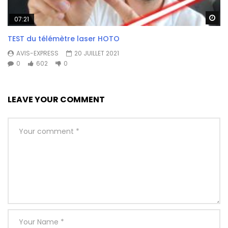
Wa
07:21
TEST du télémètre laser HOTO
AVIS-EXPRESS
20 JUILLET 2021
0
602
0
LEAVE YOUR COMMENT