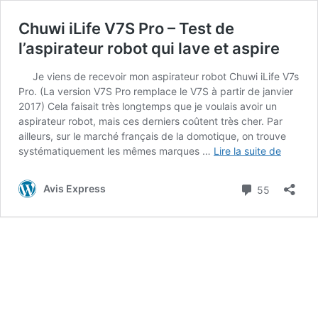
Chuwi iLife V7S Pro – Test de
l’aspirateur robot qui lave et aspire
Je viens de recevoir mon aspirateur robot Chuwi iLife V7s
Pro. (La version V7S Pro remplace le V7S à partir de janvier
2017) Cela faisait très longtemps que je voulais avoir un
aspirateur robot, mais ces derniers coûtent très cher. Par
ailleurs, sur le marché français de la domotique, on trouve
Chuwi
systématiquement les mêmes marques …
Lire la suite de
iLife
V7S
Commenta
Avis Express
55
Pro
–
Test
de
l’aspira
robot
qui
lave
et